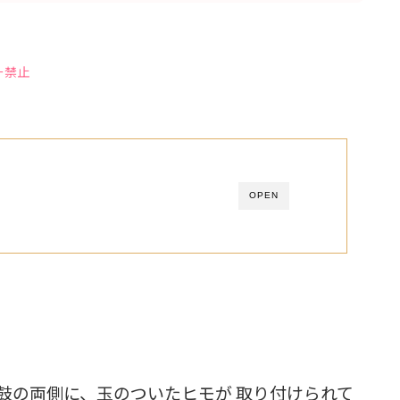
ー禁止
OPEN
鼓の両側に、玉のついたヒモが 取り付けられて