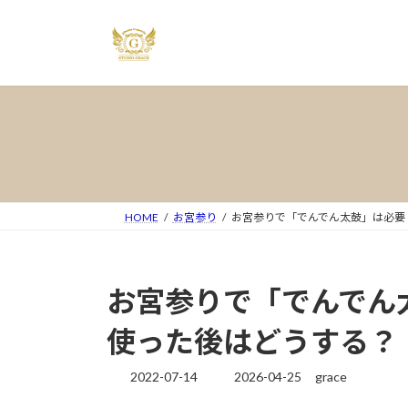
コ
ナ
ン
ビ
テ
ゲ
ン
ー
ツ
シ
へ
ョ
ス
ン
キ
に
ッ
移
プ
動
HOME
お宮参り
お宮参りで「でんでん太鼓」は必要
お宮参りで「でんでん
使った後はどうする？
2022-07-14
2026-04-25
grace
最
終