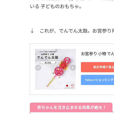
いる 子どものおもちゃ。
↓ これが、でんでん太鼓。お宮参り
お宮参り 小物 で
楽天市場で見
Yahoo!ショッピン
赤ちゃんを泣き止ませる効果が絶大！