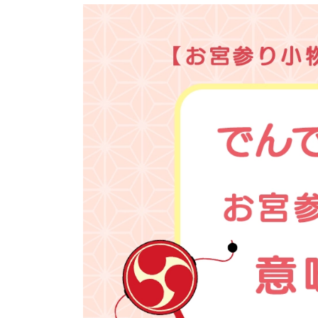
更
新
日
時
: