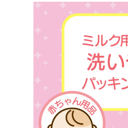
更
新
日
時
: