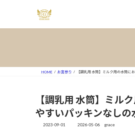
コ
ナ
ン
ビ
テ
ゲ
ン
ー
ツ
シ
へ
ョ
ス
ン
キ
に
ッ
移
プ
動
HOME
お宮参り
【調乳用 水筒】ミルク用の水筒に
【調乳用 水筒】ミル
やすいパッキンなしの
2023-09-01
2026-05-06
grace
最
終