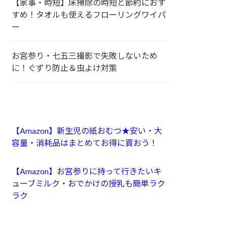
【家事・時短】床掃除の時短と節約におす
すめ！タオルも使えるフローリングワイパ
ー
お宮参り・七五三撮影で失敗しないため
に！ぐずり防止＆虫よけ対策
【Amazon】新生児の紙おむつ★安い・大
容量・消耗品はまとめてお得に買おう！
【Amazon】お宮参りに持って行きたいキ
ューブミルク・おでかけの授乳も簡単ラク
ラク