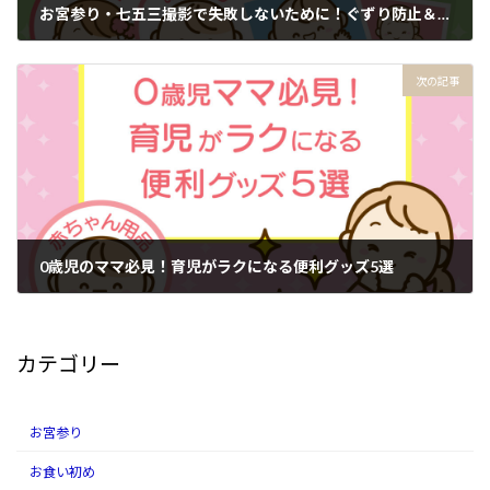
お宮参り・七五三撮影で失敗しないために！ぐずり防止＆虫よけ対策
2025-08-21
次の記事
0歳児のママ必見！育児がラクになる便利グッズ5選
2025-08-29
カテゴリー
お宮参り
お食い初め