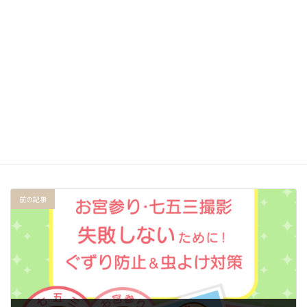
お宮参りの持ち物は？必需品からあったほうが良い物まで
2022-05-04
ラク家事
カテゴリー
アズマ工業
お手入れ簡単
お掃除アイテム
タグ
コスパ最強
フローリングワイパー
モップ
モップおすすめ
ラク家事
ワイドワイパー
便利グッズ
子育てママ
家事時短
床掃除
掃除グッズ
掃除ラク
掃除道具
時短家事
育児家庭向け
前の記事