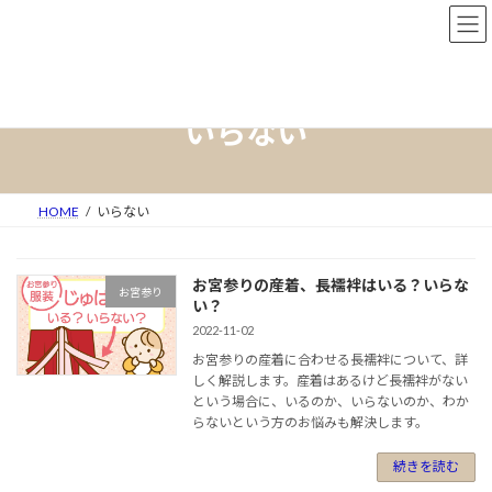
コ
ナ
ン
ビ
テ
ゲ
ン
ー
ツ
シ
へ
ョ
いらない
ス
ン
キ
に
ッ
移
プ
動
HOME
いらない
お宮参りの産着、長襦袢はいる？いらな
お宮参り
い？
2022-11-02
お宮参りの産着に合わせる長襦袢について、詳
しく解説します。産着はあるけど長襦袢がない
という場合に、いるのか、いらないのか、わか
らないという方のお悩みも解決します。
続きを読む